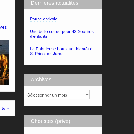
Dernières actualités
Pause estivale
ves
Une belle soirée pour 42 Sourires
d’enfants
La Fabuleuse boutique, bientôt à
St Priest en Jarez
Archives
Archives
nte »
Choristes (privé)