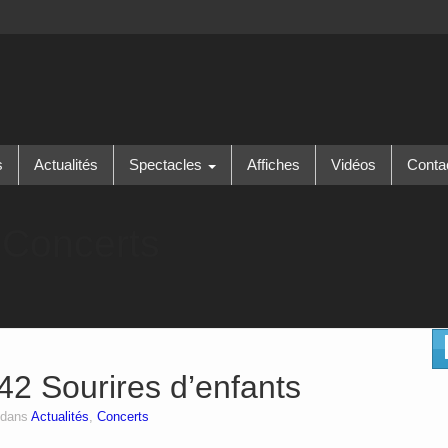
s
Actualités
Spectacles
Affiches
Vidéos
Conta
:
Concerts
42 Sourires d’enfants
 dans
Actualités
,
Concerts