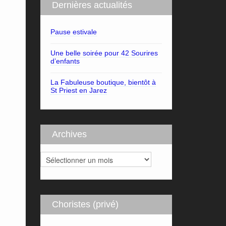
Dernières actualités
Pause estivale
Une belle soirée pour 42 Sourires
d’enfants
La Fabuleuse boutique, bientôt à
St Priest en Jarez
Archives
Archives
Choristes (privé)