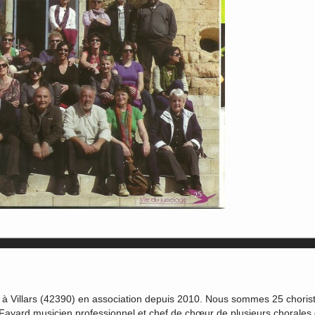
à Villars (42390) en association depuis 2010. Nous sommes 25 choris
 Fayard musicien professionnel et chef de chœur de plusieurs chorales