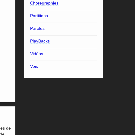
Chorégraphies
Partitions
Paroles
PlayBacks
Vidéos
Voix
tes de
 de