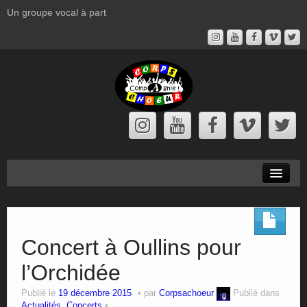
Un groupe vocal à part
Corps à Chœur
Prochains Concerts
Concert à Oullins pour
Actualités
l’Orchidée
Spectacles
Publié le
19 décembre 2015
par
Corpsachoeur
Publié dans
Actualités
,
Concerts