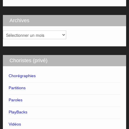
Archives
Archives
Choristes (privé)
Chorégraphies
Partitions
Paroles
PlayBacks
Vidéos