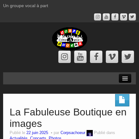
Un groupe vocal à part
Corps à Chœur
Prochains Concerts
La Fabuleuse Boutique en
Actualités
images
Spectacles
Publié le
22 juin 2025
par
Corpsachoeur
Publié dans
Actualités
,
Concerts
,
Photos